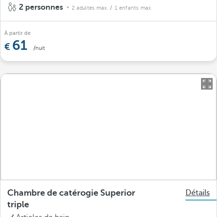
2 personnes
2 adultes max.
/ 1 enfants max.
À partir de
61
/nuit
Chambre de catérogie Superior
Détails
triple