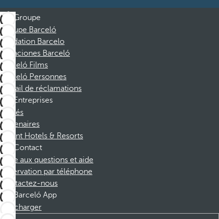
Groupe
Groupe Barceló
Fondation Barcelo
Vacaciones Barceló
Barceló Films
Barceló Personnes
Portail de réclamations
Entreprises
Affiliés
Partenaires
Dorint Hotels & Resorts
Contact
Foire aux questions et aide
Réservation par téléphone
Contactez-nous
Barceló App
Télécharger