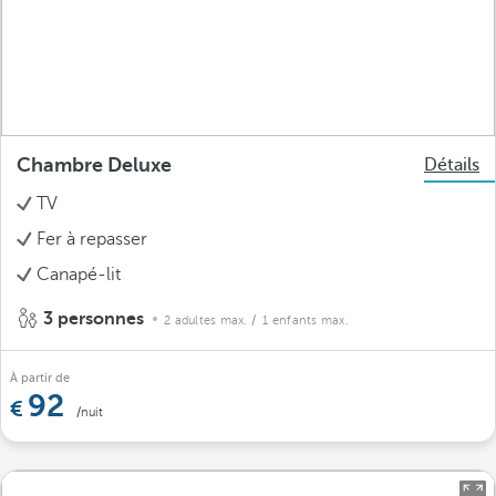
Chambre Deluxe
Détails
TV
Fer à repasser
Canapé-lit
3 personnes
2 adultes max.
/ 1 enfants max.
À partir de
92
/nuit