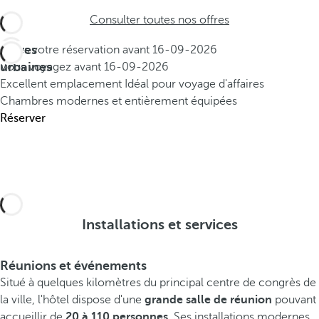
Consulter toutes nos offres
Offres
Faites votre réservation avant
16-09-2026
urbaines
Vous voyagez avant
16-09-2026
Excellent emplacement
Idéal pour voyage d'affaires
Chambres modernes et entièrement équipées
Réserver
Installations et services
Réunions et événements
Situé à quelques kilomètres du principal centre de congrès de
la ville, l'hôtel dispose d'une
grande salle de réunion
pouvant
accueillir de
20 à 110 personnes
. Ses installations modernes