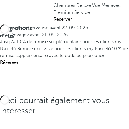
Chambres Deluxe Vue Mer avec
Premium Service
Réserver
Promotions
Faites votre réservation avant
22-09-2026
Tout
d'été
Vous voyagez avant
21-09-2026
Inclus
Jusqu’à 10 % de remise supplémentaire pour les clients my
Barceló
Remise exclusive pour les clients my Barceló
10 % de
remise supplémentaire avec le code de promotion
Réserver
Ceci pourrait également vous
intéresser