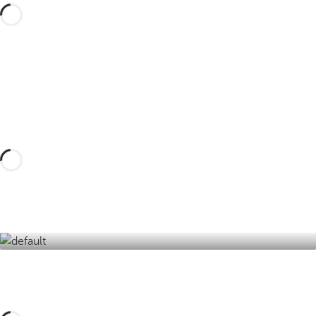
Réservez votre voyage sur mesure avec
ces expériences à Fuerteventura et ses
environs et découvrez la meilleure
version de l'île du printemps éternel.
Découvrez-les ici !
Ou écrivez-nous à
jandiamar.gem@occidentalhotels.com