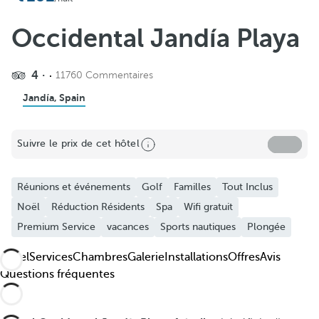
Occidental Jandía Playa
4
11760 Commentaires
Jandía, Spain
Suivre le prix de cet hôtel
Réunions et événements
Golf
Familles
Tout Inclus
Noël
Réduction Résidents
Spa
Wifi gratuit
Premium Service
vacances
Sports nautiques
Plongée
Hôtel
Services
Chambres
Galerie
Installations
Offres
Avis
Questions fréquentes