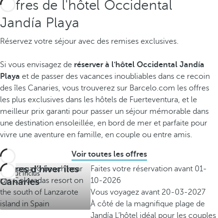
Offres de l'hôtel Occidental
Jandía Playa️
Réservez votre séjour avec des remises exclusives.
Si vous envisagez de
réserver à l'hôtel Occidental Jandía
Playa
et de passer des vacances inoubliables dans ce recoin
des îles Canaries, vous trouverez sur Barcelo.com les offres
les plus exclusives dans les hôtels de Fuerteventura, et le
meilleur prix garanti pour passer un séjour mémorable dans
une destination ensoleillée, en bord de mer et parfaite pour
vivre une aventure en famille, en couple ou entre amis.
Voir toutes les offres
Offres d’hiver îles
Faites votre réservation avant
01-
Tout Inclus
Canaries
10-2026
Vous voyagez avant
20-03-2027
À côté de la magnifique plage de
Jandía
L’hôtel idéal pour les couples