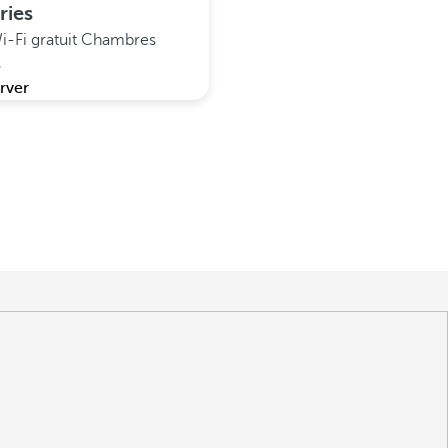
ries
i-Fi gratuit
Chambres
s
rver