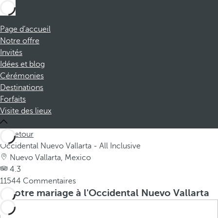
Page d’accueil
Notre offre
Invités
Idées et blog
Cérémonies
Destinations
Forfaits
Visite des lieux
Retour
Occidental Nuevo Vallarta - All Inclusive
Nuevo Vallarta, Mexico
4.3
11544 Commentaires
Votre mariage à l'Occidental Nuevo Vallarta