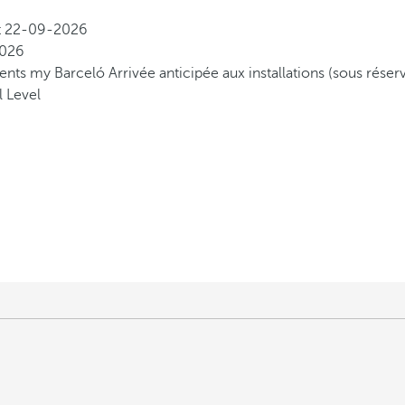
t
22-09-2026
026
lients my Barceló
Arrivée anticipée aux installations (sous réser
 Level