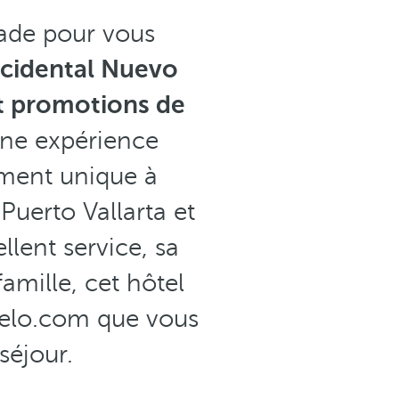
ade pour vous
ccidental Nuevo
t promotions de
une expérience
ement unique à
Puerto Vallarta et
llent service, sa
amille, cet hôtel
rcelo.com que vous
séjour.