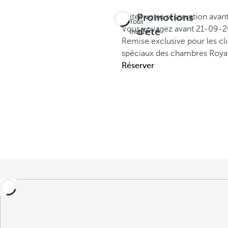
Promotions
Faites votre réservation avan
Tout
Vous voyagez avant
21-09-2
d'été
Inclus
Remise exclusive pour les c
spéciaux des chambres Royal
Réserver