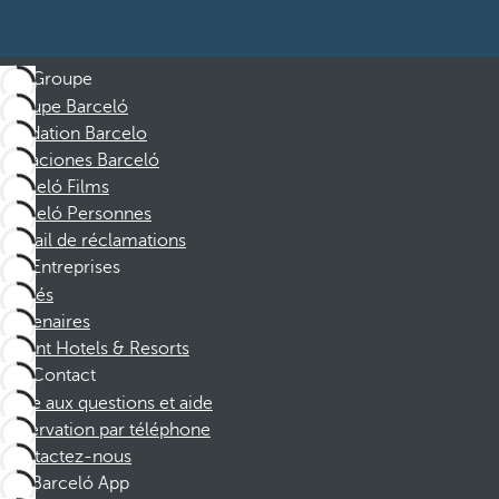
Groupe
Groupe Barceló
Fondation Barcelo
Vacaciones Barceló
Barceló Films
Barceló Personnes
Portail de réclamations
Entreprises
Affiliés
Partenaires
Dorint Hotels & Resorts
Contact
Foire aux questions et aide
Réservation par téléphone
Contactez-nous
Barceló App