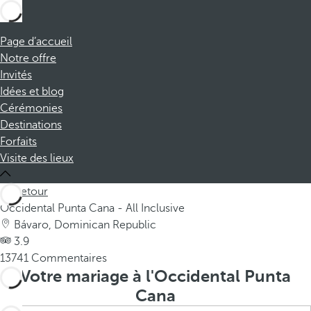
Page d’accueil
Notre offre
Invités
Idées et blog
Cérémonies
Destinations
Forfaits
Visite des lieux
Retour
Occidental Punta Cana - All Inclusive
Bávaro, Dominican Republic
3.9
13741 Commentaires
Votre mariage à l'Occidental Punta
Cana