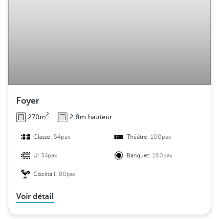
Foyer
2
270m
2.8m hauteur
Classe:
54pax
Théâtre:
100pax
U:
34pax
Banquet:
180pax
Cocktail:
80pax
Voir détail