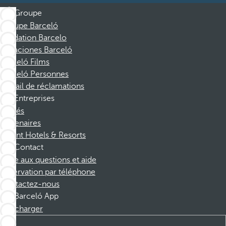
Groupe
Groupe Barceló
Fondation Barcelo
Vacaciones Barceló
Barceló Films
Barceló Personnes
Portail de réclamations
Entreprises
Affiliés
Partenaires
Dorint Hotels & Resorts
Contact
Foire aux questions et aide
Réservation par téléphone
Contactez-nous
Barceló App
Télécharger