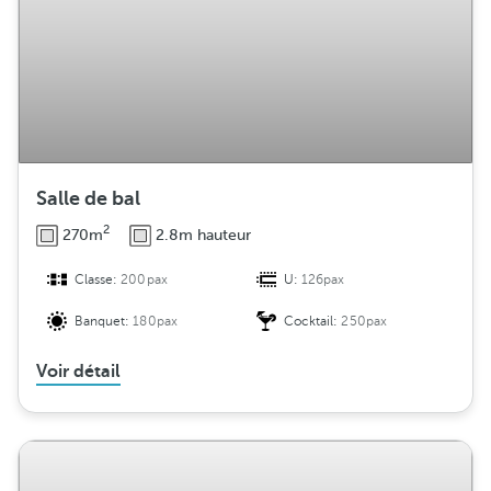
Salle de bal
2
270m
2.8m hauteur
Classe:
200pax
U:
126pax
Banquet:
180pax
Cocktail:
250pax
Voir détail