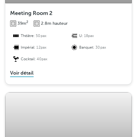
Meeting Room 2
2
39m
2.8m hauteur
Théâtre:
50pax
U:
18pax
Impérial:
12pax
Banquet:
30pax
Cocktail:
40pax
Voir détail