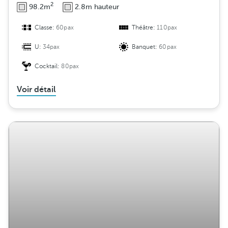
2
98.2m
2.8m hauteur
Classe:
60pax
Théâtre:
110pax
U:
34pax
Banquet:
60pax
Cocktail:
80pax
Voir détail