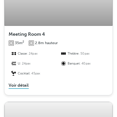
Meeting Room 4
2
35m
2.8m hauteur
Classe:
24pax
Théâtre:
50pax
U:
24pax
Banquet:
40pax
Cocktail:
45pax
Voir détail