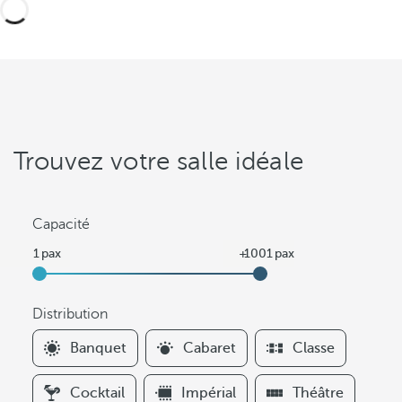
Trouvez votre salle idéale
Capacité
Distribution
F
Banquet
Cabaret
Classe
i
l
Cocktail
Impérial
Théâtre