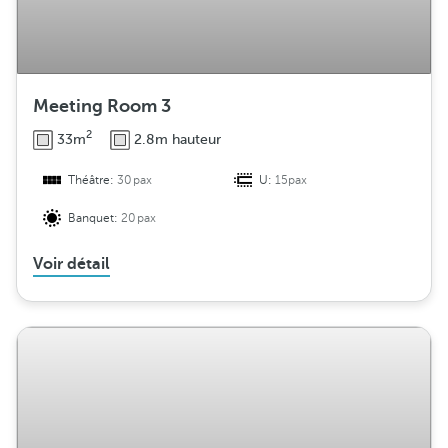
Meeting Room 3
2
33m
2.8m hauteur
Théâtre:
30pax
U:
15pax
Banquet:
20pax
Voir détail