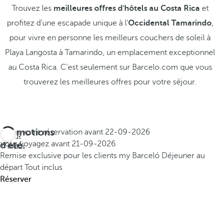
Trouvez les
meilleures offres d'hôtels au Costa Rica
et
profitez d'une escapade unique à l'
Occidental Tamarindo
,
pour vivre en personne les meilleurs couchers de soleil à
Playa Langosta à Tamarindo, un emplacement exceptionnel
au Costa Rica. C'est seulement sur Barcelo.com que vous
trouverez les meilleures offres pour votre séjour.
Promotions
Faites votre réservation avant
22-09-2026
Tout
d'été
Vous voyagez avant
21-09-2026
Inclus
Remise exclusive pour les clients my Barceló
Déjeuner au
départ
Tout inclus
Réserver