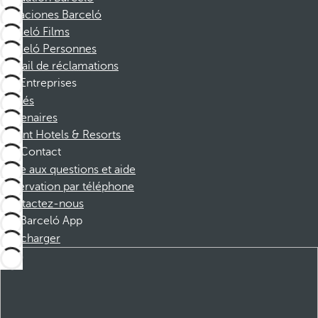
Vacaciones Barceló
Barceló Films
Barceló Personnes
Portail de réclamations
Entreprises
Affiliés
Partenaires
Dorint Hotels & Resorts
Contact
Foire aux questions et aide
Réservation par téléphone
Contactez-nous
Barceló App
Télécharger