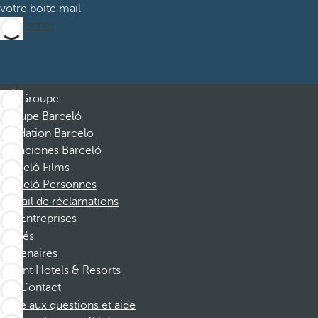
votre boite mail
M’abonner
Groupe
Groupe Barceló
Fondation Barcelo
Vacaciones Barceló
Barceló Films
Barceló Personnes
Portail de réclamations
Entreprises
Affiliés
Partenaires
Dorint Hotels & Resorts
Contact
Foire aux questions et aide