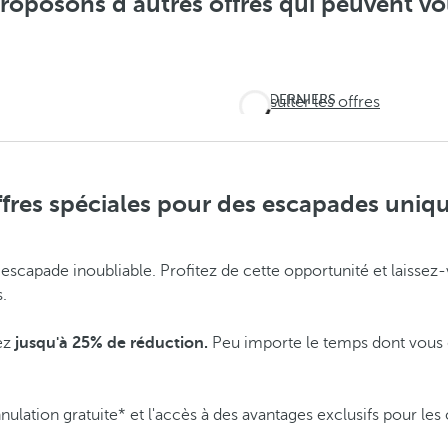
oposons d’autres offres qui peuvent vo
DERNIERS
Consulter les offres
JOURS !
Ne
laissez
fres spéciales pour des escapades uniq
pas l'été
vous
ne escapade inoubliable. Profitez de cette opportunité et laisse
échapper
s.
ez
jusqu'à 25% de réduction.
Peu importe le temps dont vous 
lation gratuite* et l'accès à des avantages exclusifs pour les c