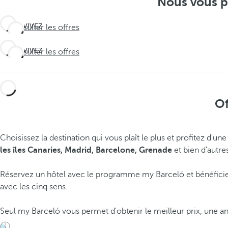
Nous vous pr
VIVEZ
Consulter les offres
L'INATTENDU
Travel
VIVEZ
Consulter les offres
L'INATTENDU
deeper
Travel
deeper
Of
Choisissez la destination qui vous plaît le plus et profitez d'u
les îles Canaries, Madrid, Barcelone, Grenade
et bien d'autre
Réservez un hôtel avec le programme my Barceló et bénéfici
avec les cinq sens.
Seul my Barceló vous permet d'obtenir le meilleur prix, une annu