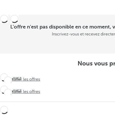
L'offre n'est pas disponible en ce moment, v
Inscrivez-vous et recevez directe
Nous vous pr
VIVEZ
Consulter les offres
L'INATTENDU
Travel
VIVEZ
Consulter les offres
L'INATTENDU
deeper
Travel
deeper