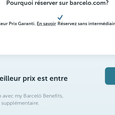
Pourquoi réserver sur barcelo.com?
pas l'été
vous
leur Prix Garanti.
En savoir
Réservez sans intermédiai
échapper
illeur prix est entre
n avec my Barceló Benefits,
 supplémentaire.