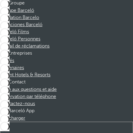
Groupe
Groupe Barceló
Fondation Barcelo
Vacaciones Barceló
Barceló Films
Barceló Personnes
Portail de réclamations
Entreprises
Affiliés
Partenaires
Dorint Hotels & Resorts
Contact
Foire aux questions et aide
Réservation par téléphone
Contactez-nous
Barceló App
Télécharger