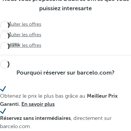
puissiez interesarte
VIVEZ
Consulter les offres
L'INATTENDU
VIVEZ
Consulter les offres
Travel
L'INATTENDU
deeper
DERNIERS
Consulter les offres
Travel
JOURS !
deeper
Ne
laissez
Pourquoi réserver sur barcelo.com?
pas l'été
vous
échapper
Obtenez le prix le plus bas grâce au
Meilleur Prix
Garanti.
En savoir plus
Réservez sans intermédiaires
, directement sur
barcelo.com.