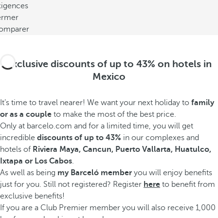
xigences
ermer
omparer
Exclusive discounts of up to 43% on hotels in
Mexico
It’s time to travel nearer! We want your next holiday to
family
or as a couple
to make the most of the best price.
Only at barcelo.com and for a limited time, you will get
incredible
discounts of up to 43%
in our complexes and
hotels of
Riviera Maya, Cancun, Puerto Vallarta, Huatulco,
Ixtapa or Los Cabos
.
As well as being
my Barceló member
you will enjoy benefits
just for you. Still not registered? Register
here
to benefit from
exclusive benefits!
If you are a Club Premier member you will also receive 1,000