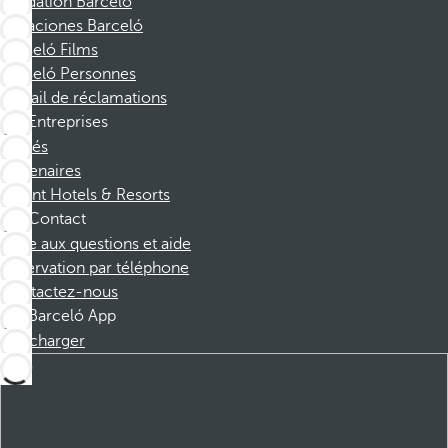
Fondation Barcelo
Vacaciones Barceló
Barceló Films
Barceló Personnes
Portail de réclamations
Entreprises
Affiliés
Partenaires
Dorint Hotels & Resorts
Contact
Foire aux questions et aide
Réservation par téléphone
Contactez-nous
Barceló App
Télécharger