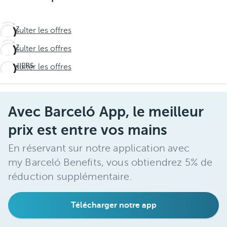
VIVEZ
Consulter les offres
L'INATTENDU
VIVEZ
Consulter les offres
Travel
L'INATTENDU
deeper
DERNIERS
Consulter les offres
Travel
JOURS !
deeper
Ne
laissez
Avec Barceló App, le meilleur
pas l'été
vous
prix est entre vos mains
échapper
En réservant sur notre application avec
my Barceló Benefits, vous obtiendrez 5% de
réduction supplémentaire.
Télécharger notre app