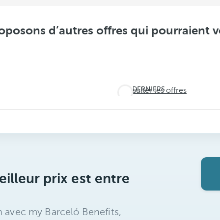
posons d’autres offres qui pourraient v
DERNIERS
Consulter les offres
JOURS !
Ne
laissez
pas l'été
vous
illeur prix est entre
échapper
n avec my Barceló Benefits,