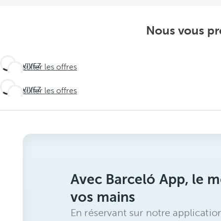
Nous vous pro
VIVEZ
Consulter les offres
L'INATTENDU
Travel
VIVEZ
Consulter les offres
L'INATTENDU
deeper
Travel
deeper
Avec Barceló App, le me
vos mains
En réservant sur notre applicatio