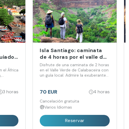
Isla Santiago: caminata
guiado
de 4 horas por el valle de
ca
Calabaceira y visita
Disfrute de una caminata de 2 horas
guiada a Cidade Velha
 el África
en el Valle Verde de Calabaceira con
,
un guía local. Admire la exuberante
vegetación y explore la historia de la
acimiento
primera ciudad construida por
europeos en el África subsahariana,
70 EUR
3 horas
4 horas
tus
Cidade Velha, declarada Patrimonio
toria de
de la Humanidad por la UNESCO.
Cancelación gratuita
tud en
Varios Idiomas
Reservar