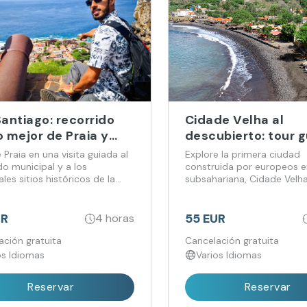
Santiago: recorrido
Cidade Velha al
o mejor de Praia y
descubierto: tour 
de Velha, declarada
por su alma históri
 Praia en una visita guiada al
Explore la primera ciudad
monio de la
o municipal y a los
construida por europeos en
ales sitios históricos de la
subsahariana, Cidade Velha
anidad
 Visite Cidade Velha,
declarada Patrimonio de la
ada Patrimonio de la
Humanidad y el lugar de n
dad por la UNESCO, y
de la nación y la cultura
UR
55 EUR
4 horas
 la historia de la esclavitud
caboverdianas. Enriquece 
primera ciudad construida por
ación gratuita
conocimientos sobre la his
Cancelación gratuita
s en el África subsahariana.
la colonización y la esclavi
os Idiomas
Varios Idiomas
Cabo Verde.
Reservar
Reservar