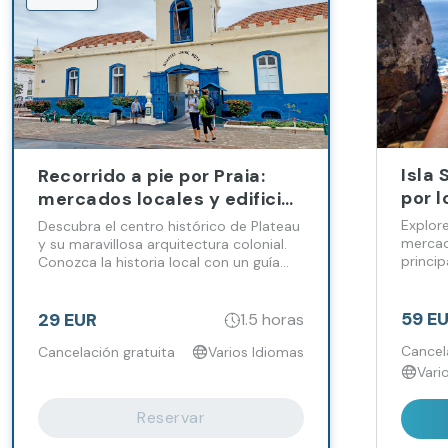
Isla 
Recorrido a pie por Praia:
por l
mercados locales y edificios
Cida
históricos
Explore
Descubra el centro histórico de Plateau
Patri
mercad
y su maravillosa arquitectura colonial.
princip
Conozca la historia local con un guía
Hum
ciudad.
turístico local y visite el mercado
declar
municipal con su variedad de frutas y
Humani
verduras.
59 E
29 EUR
1.5 horas
conozca
en la 
Cancel
Cancelación gratuita
Varios Idiomas
europeo
Vari
Reservar