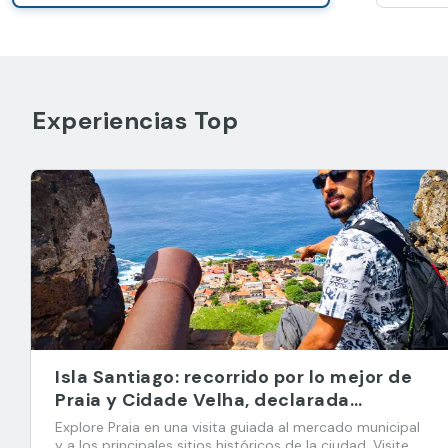
Experiencias Top
Isla Santiago: recorrido por lo mejor de
Praia y Cidade Velha, declarada
Patrimonio de la Humanidad
Explore Praia en una visita guiada al mercado municipal
y a los principales sitios históricos de la ciudad. Visite