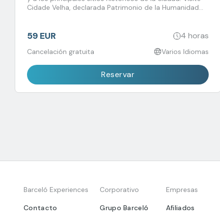
Cidade Velha, declarada Patrimonio de la Humanidad
por la UNESCO, y conozca la historia de la esclavitud en
la primera ciudad construida por europeos en el África
subsahariana.
59 EUR
4 horas
Cancelación gratuita
Varios Idiomas
Reservar
Barceló Experiences
Corporativo
Empresas
Contacto
Grupo Barceló
Afiliados