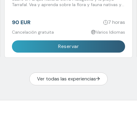
Tarrafal. Vea y aprenda sobre la flora y fauna nativas y
nade en la playa más hermosa de Santiago, Tarrafal,
rodeada de colinas y palmeras.
90 EUR
7 horas
Cancelación gratuita
Varios Idiomas
Reservar
Ver todas las experiencias