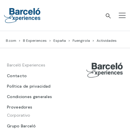
Skip
to
content
Barceló Experiences
B.com
B Experiences
España
Fuengirola
Actividades
Barceló Experiences
Contacto
Política de privacidad
Condiciones generales
Proveedores
Corporativo
Grupo Barceló