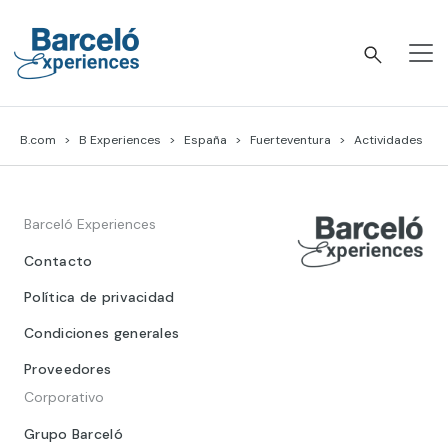
Skip
to
content
Barceló Experiences
B.com
B Experiences
España
Fuerteventura
Actividades
Barceló Experiences
Contacto
Política de privacidad
Condiciones generales
Proveedores
Corporativo
Grupo Barceló