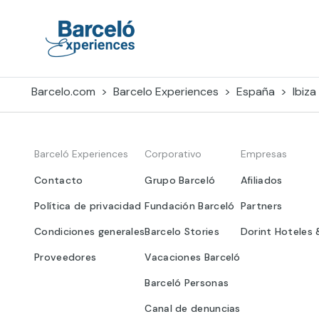
Skip
to
content
Barceló Experiences
Barcelo.com
Barcelo Experiences
España
Ibiza
Barceló Experiences
Corporativo
Empresas
Contacto
Grupo Barceló
Afiliados
Política de privacidad
Fundación Barceló
Partners
Condiciones generales
Barcelo Stories
Dorint Hoteles 
Proveedores
Vacaciones Barceló
Barceló Personas
Canal de denuncias