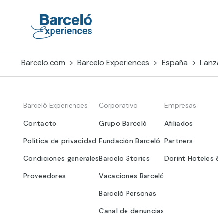
Skip
to
content
Barceló Experiences
Barcelo.com
Barcelo Experiences
España
Lanz
Barceló Experiences
Corporativo
Empresas
Contacto
Grupo Barceló
Afiliados
Política de privacidad
Fundación Barceló
Partners
Condiciones generales
Barcelo Stories
Dorint Hoteles 
Proveedores
Vacaciones Barceló
Barceló Personas
Canal de denuncias