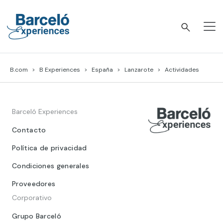
Skip
to
content
Barceló Experiences
B.com
B Experiences
España
Lanzarote
Actividades
Barceló Experiences
Contacto
Política de privacidad
Condiciones generales
Proveedores
Corporativo
Grupo Barceló