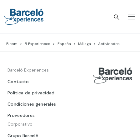
Skip
to
content
Barceló Experiences
B.com
B Experiences
España
Málaga
Actividades
Barceló Experiences
Contacto
Política de privacidad
Condiciones generales
Proveedores
Corporativo
Grupo Barceló