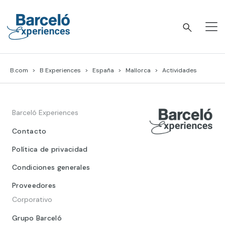
Skip
to
content
Barceló Experiences
B.com
B Experiences
España
Mallorca
Actividades
Barceló Experiences
Contacto
Política de privacidad
Condiciones generales
Proveedores
Corporativo
Grupo Barceló