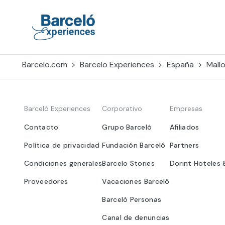
Skip
to
content
Barceló Experiences
Barcelo.com
Barcelo Experiences
España
Mall
Barceló Experiences
Corporativo
Empresas
Contacto
Grupo Barceló
Afiliados
Política de privacidad
Fundación Barceló
Partners
Condiciones generales
Barcelo Stories
Dorint Hoteles 
Proveedores
Vacaciones Barceló
Barceló Personas
Canal de denuncias