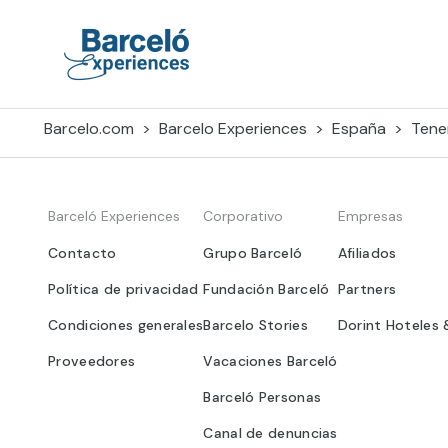
Skip
to
content
Barceló Experiences
Barcelo.com
Barcelo Experiences
España
Tener
Barceló Experiences
Corporativo
Empresas
Contacto
Grupo Barceló
Afiliados
Política de privacidad
Fundación Barceló
Partners
Condiciones generales
Barcelo Stories
Dorint Hoteles 
Proveedores
Vacaciones Barceló
Barceló Personas
Canal de denuncias