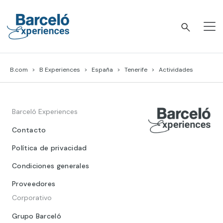
Skip
to
content
Barceló Experiences
B.com
B Experiences
España
Tenerife
Actividades
Barceló Experiences
Contacto
Política de privacidad
Condiciones generales
Proveedores
Corporativo
Grupo Barceló