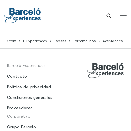
Skip
to
content
Barceló Experiences
B.com
B Experiences
España
Torremolinos
Actividades
Barceló Experiences
Contacto
Política de privacidad
Condiciones generales
Proveedores
Corporativo
Grupo Barceló