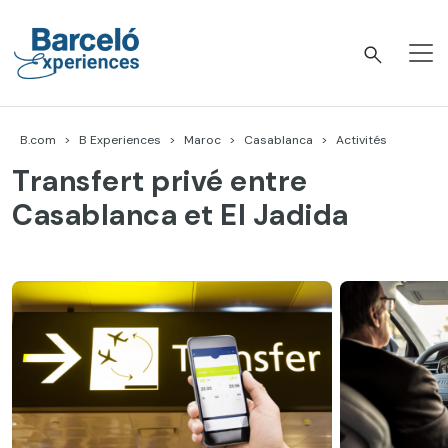
Accéder
au
contenu
Barceló Experiences
B.com
B Experiences
Maroc
Casablanca
Activités
Transfert privé entre
Casablanca et El Jadida