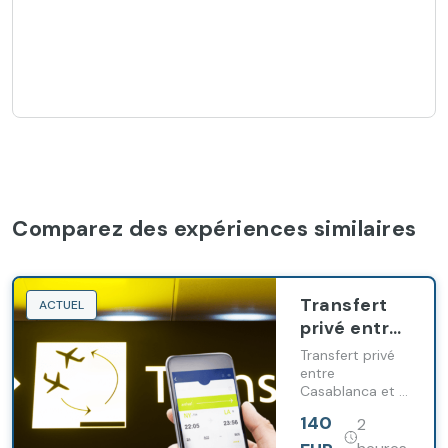
Comparez des expériences similaires
Transfert
ACTUEL
privé entre
Casablanca
Transfert privé
et El Jadida
entre
Casablanca et El
Jadida avec
140
2
chauffeur
professionnel et