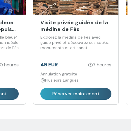
 bleue
Visite privée guidée de la
puis
médina de Fès
lle bleue"
Explorez la médina de Fès avec
ion idéale
guide privé et découvrez ses souks,
art de Fès
monuments et artisanat.
49 EUR
10 heures
7 heures
Annulation gratuite
Plusieurs Langues
ant
Réserver maintenant