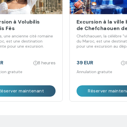
sion à Volubilis
Excursion à la ville
is Fès
de Chefchaouen de
Fès
is, une ancienne cité romaine
Chefchaouen, la célèbre "vi
oc, est une destination
du Maroc, est une destinat
ante pour une excursion.
pour une excursion au dép
UR
39 EUR
8 heures
ion gratuite
Annulation gratuite
Réserver maintenant
Réserver mainten