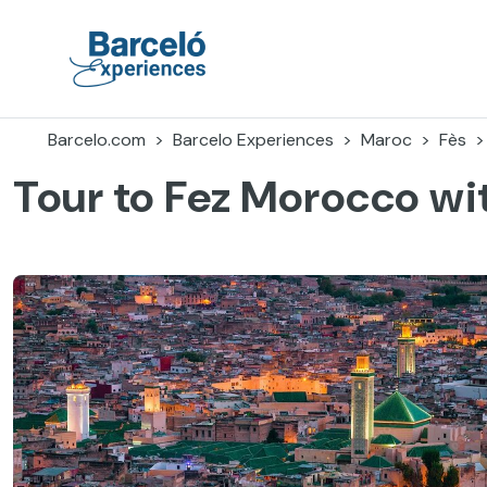
Accéder
au
contenu
Barceló Experiences
Barcelo.com
Barcelo Experiences
Maroc
Fès
Tour to Fez Morocco wi