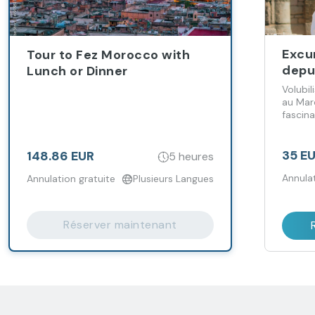
Excur
Tour to Fez Morocco with
depu
Lunch or Dinner
Volubil
au Mar
fascin
35 E
148.86 EUR
5 heures
Annulat
Annulation gratuite
Plusieurs Langues
Réserver maintenant