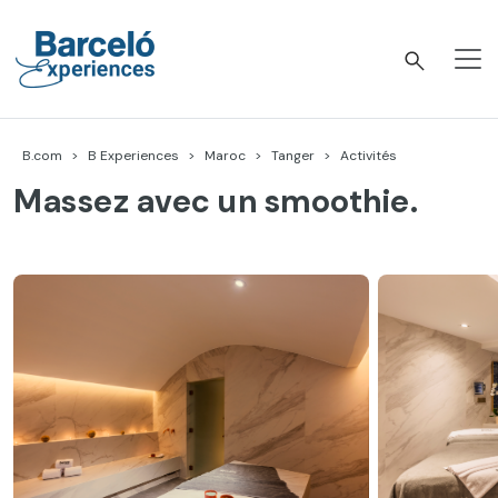
Accéder
au
contenu
Barceló Experiences
B.com
B Experiences
Maroc
Tanger
Activités
Massez avec un smoothie.