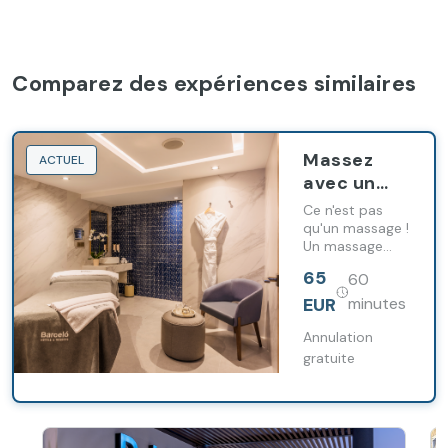
Comparez des expériences similaires
Massez
ACTUEL
avec un
smoothie.
Ce n'est pas
qu'un massage !
Un massage
sain !
65
60
EUR
minutes
Annulation
gratuite