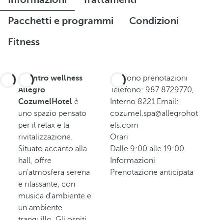
Pacchetti e programmi
Condizioni
Fitness
Il
centro wellness
Telefono prenotazioni
Allegro
Telefono: 987 8729770,
CozumelHotel
è
Interno 8221 Email:
uno spazio pensato
cozumel.spa@allegrohot
per il relax e la
els.com
rivitalizzazione.
Orari
Situato accanto alla
Dalle 9:00 alle 19:00
hall, offre
Informazioni
un'atmosfera serena
Prenotazione anticipata
e rilassante, con
musica d'ambiente e
un ambiente
tranquillo. Gli ospiti