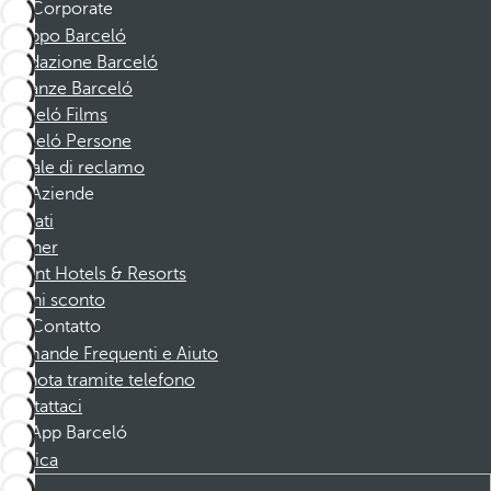
Corporate
Gruppo Barceló
Fondazione Barceló
Vacanze Barceló
Barceló Films
Barceló Persone
Canale di reclamo
Aziende
Affiliati
Partner
Dorint Hotels & Resorts
Buoni sconto
Contatto
Domande Frequenti e Aiuto
Prenota tramite telefono
Contattaci
App Barceló
Scarica