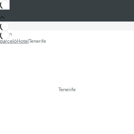
Sei in
Barceló
Hotel
Tenerife
Tenerife