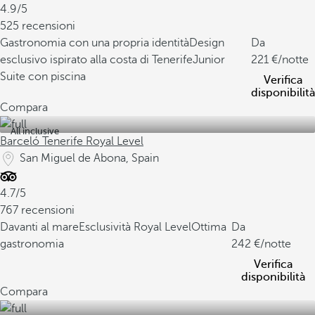
4.9/5
525 recensioni
Gastronomia con una propria identità
Design
Da
esclusivo ispirato alla costa di Tenerife
Junior
221
/notte
Suite con piscina
Verifica
disponibilità
Compara
All inclusive
Barceló Tenerife Royal Level
San Miguel de Abona, Spain
4.7/5
767 recensioni
Davanti al mare
Esclusività Royal Level
Ottima
Da
gastronomia
242
/notte
Verifica
disponibilità
Compara