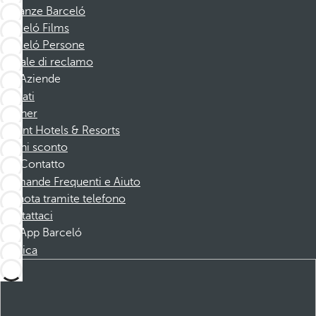
Vacanze Barceló
Barceló Films
Barceló Persone
Canale di reclamo
Aziende
Affiliati
Partner
Dorint Hotels & Resorts
Buoni sconto
Contatto
Domande Frequenti e Aiuto
Prenota tramite telefono
Contattaci
App Barceló
Scarica