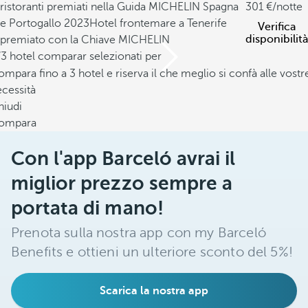
ristoranti premiati nella Guida MICHELIN Spagna
301
/notte
e Portogallo 2023
Hotel frontemare a Tenerife
Verifica
disponibilità
premiato con la Chiave MICHELIN
/3 hotel comparar selezionati per
mpara fino a 3 hotel e riserva il che meglio si confà alle vostr
cessità
hiudi
ompara
Con l'app Barceló avrai il
miglior prezzo sempre a
portata di mano!
Prenota sulla nostra app con my Barceló
Benefits e ottieni un ulteriore sconto del 5%!
Scarica la nostra app