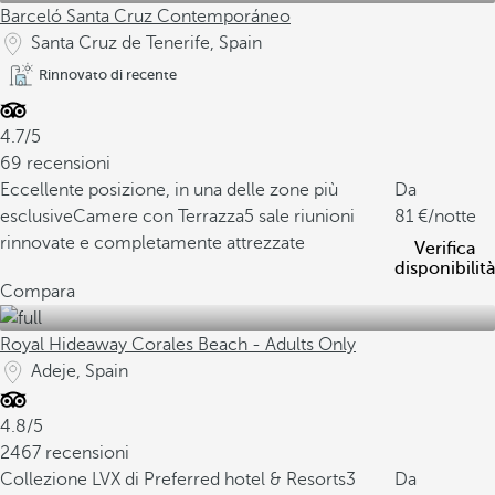
Barceló Santa Cruz Contemporáneo
Santa Cruz de Tenerife, Spain
Rinnovato di recente
4.7/5
69 recensioni
Eccellente posizione, in una delle zone più
Da
esclusive
Camere con Terrazza
5 sale riunioni
81
/notte
rinnovate e completamente attrezzate
Verifica
disponibilità
Compara
Royal Hideaway Corales Beach - Adults Only
Adeje, Spain
4.8/5
2467 recensioni
Collezione LVX di Preferred hotel & Resorts
3
Da