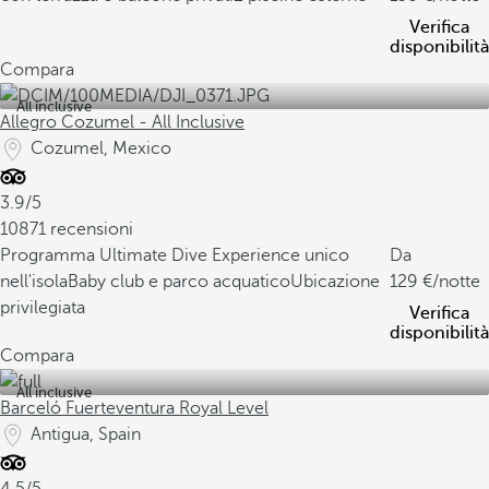
Verifica
disponibilità
Compara
All inclusive
Allegro Cozumel - All Inclusive
Cozumel, Mexico
3.9/5
10871 recensioni
Programma Ultimate Dive Experience unico
Da
nell'isola
Baby club e parco acquatico
Ubicazione
129
/notte
privilegiata
Verifica
disponibilità
Compara
All inclusive
Barceló Fuerteventura Royal Level
Antigua, Spain