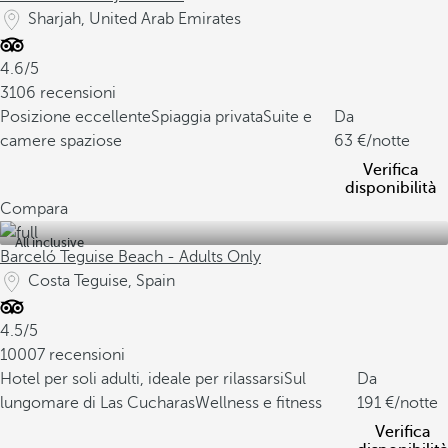
Sharjah, United Arab Emirates
4.6/5
3106 recensioni
Posizione eccellente
Spiaggia privata
Suite e
Da
camere spaziose
63
/notte
Verifica
disponibilità
Compara
All inclusive
Barceló Teguise Beach - Adults Only
Costa Teguise, Spain
4.5/5
10007 recensioni
Hotel per soli adulti, ideale per rilassarsi
Sul
Da
lungomare di Las Cucharas
Wellness e fitness
191
/notte
Verifica