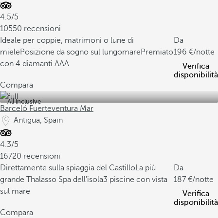
4.5/5
10550 recensioni
Ideale per coppie, matrimoni o lune di
Da
miele
Posizione da sogno sul lungomare
Premiato
196
/notte
con 4 diamanti AAA
Verifica
disponibilità
Compara
All inclusive
Barceló Fuerteventura Mar
Antigua, Spain
4.3/5
16720 recensioni
Direttamente sulla spiaggia del Castillo
La più
Da
grande Thalasso Spa dell'isola
3 piscine con vista
187
/notte
sul mare
Verifica
disponibilità
Compara