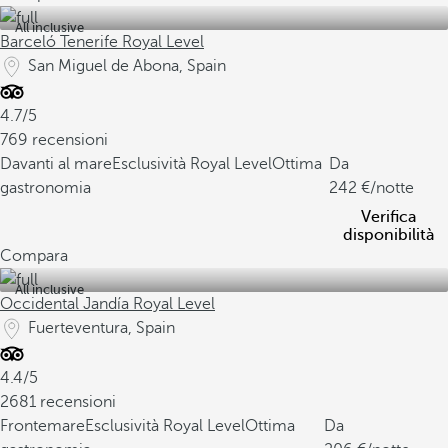
All inclusive
Barceló Tenerife Royal Level
San Miguel de Abona, Spain
4.7/5
769 recensioni
Davanti al mare
Esclusività Royal Level
Ottima
Da
gastronomia
242
/notte
Verifica
disponibilità
Compara
All inclusive
Occidental Jandía Royal Level
Fuerteventura, Spain
4.4/5
2681 recensioni
Frontemare
Esclusività Royal Level
Ottima
Da