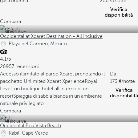
gastronomia
206
/notte
Verifica
disponibilità
Compara
All inclusive
Occidental at Xcaret Destination - All Inclusive
Playa del Carmen, Mexico
4.1/5
26957 recensioni
Accesso illimitato al parco Xcaret prenotando il
Da
pacchetto Unlimited Xcaret Xperience
Royal
173
/notte
Level, un boutique hotel all'interno di un
Verifica
disponibilità
resort
Spiaggia di sabbia bianca in un ambiente
naturale privilegiato
Compara
All inclusive
Occidental Boa Vista Beach
Rabil, Cape Verde