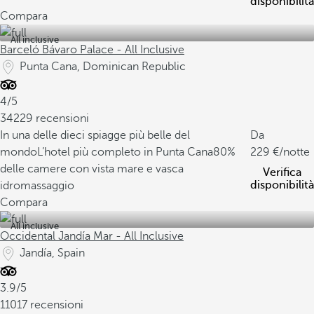
disponibilità
Compara
All inclusive
Barceló Bávaro Palace - All Inclusive
Punta Cana, Dominican Republic
4/5
34229 recensioni
In una delle dieci spiagge più belle del
Da
mondo
L’hotel più completo in Punta Cana
80%
229
/notte
delle camere con vista mare e vasca
Verifica
disponibilità
idromassaggio
Compara
All inclusive
Occidental Jandía Mar - All Inclusive
Jandía, Spain
3.9/5
11017 recensioni