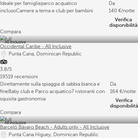
Ideale per famiglie
parco acquatico
Da
incluso
Camere a tema e club per bambini
140
/notte
Verifica
disponibilità
Compara
All inclusive
Occidental Caribe - All Inclusive
Punta Cana, Dominican Republic
3.8/5
19519 recensioni
Direttamente sulla spiaggia di sabbia bianca e
Da
fine
Baby club e Parco acquatico
7 ristoranti con
164
/notte
squisita gastronomia
Verifica
disponibilità
Compara
All inclusive
Barceló Bávaro Beach - Adults only - All Inclusive
Punta Cana Higuey, Dominican Republic