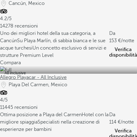
Cancún, Mexico
4.2/5
14278 recensioni
Uno dei migliori hotel della sua categoria, a
Da
Cancún
Su Playa Marlín, di sabbia bianca e le sue
153
/notte
acque turchesi
Un concetto esclusivo di servizi e
Verifica
disponibilità
strutture Premium Level
Compara
All inclusive
Allegro Playacar - All Inclusive
Playa Del Carmen, Mexico
4/5
11445 recensioni
Ottima posizione a Playa del Carmen
Hotel con la
Da
migliore spiaggia
Specialisti nella creazione di
114
/notte
esperienze per bambini
Verifica
disponibilità