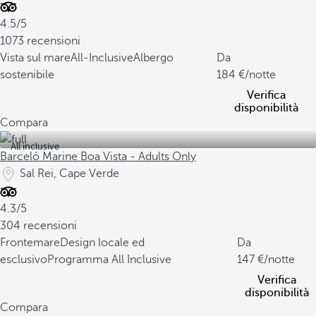
4.5/5
1073 recensioni
Vista sul mare
All-Inclusive
Albergo
Da
sostenibile
184
/notte
Verifica
disponibilità
Compara
All inclusive
Barceló Marine Boa Vista - Adults Only
Sal Rei, Cape Verde
4.3/5
304 recensioni
Frontemare
Design locale ed
Da
esclusivo
Programma All Inclusive
147
/notte
Verifica
disponibilità
Compara