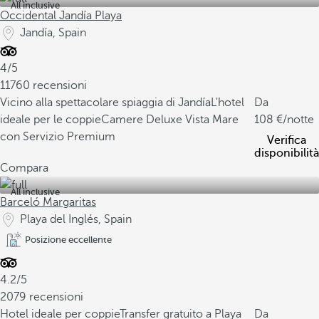
All inclusive
Occidental Jandía Playa
Jandía, Spain
4/5
11760 recensioni
Vicino alla spettacolare spiaggia di Jandía
L'hotel
Da
ideale per le coppie
Camere Deluxe Vista Mare
108
/notte
con Servizio Premium
Verifica
disponibilità
Compara
All inclusive
Barceló Margaritas
Playa del Inglés, Spain
Posizione eccellente
4.2/5
2079 recensioni
Hotel ideale per coppie
Transfer gratuito a Playa
Da