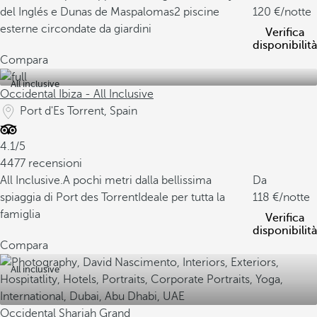
del Inglés e Dunas de Maspalomas
2 piscine
120
/notte
esterne circondate da giardini
Verifica
disponibilità
Compara
All inclusive
Occidental Ibiza - All Inclusive
Port d'Es Torrent, Spain
4.1/5
4477 recensioni
All Inclusive.
A pochi metri dalla bellissima
Da
spiaggia di Port des Torrent
Ideale per tutta la
118
/notte
famiglia
Verifica
disponibilità
Compara
All inclusive
Occidental Sharjah Grand