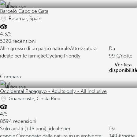
All inclusive
Barceló Cabo de Gata
Retamar, Spain
4.3/5
5320 recensioni
All'ingresso di un parco naturale
Attrezzatura
Da
ideale per le famiglie
Cycling friendly
99
/notte
Verifica
disponibilità
Compara
All inclusive
Occidental Papagayo - Adults only - All Inclusive
Guanacaste, Costa Rica
4/5
8594 recensioni
Solo adulti (+18 anni), ideale per
Da
coppie.
Circondato dalla natura in un ambiente
149
/notte