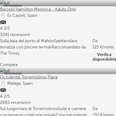
All inclusive
Barceló Hamilton Menorca - Adults Only
Es Castell, Spain
4.3/5
3241 recensioni
Sulla baia del porto di Mahón
Spettacolare
Da
terrazza con piscine termali
Raccomandato da
125
/notte
The Times
Verifica
disponibilità
Compara
All inclusive
Occidental Torremolinos Playa
Malaga, Spain
4.2/5
2685 recensioni
Sul lungomare di Torremolinos
Suite e camere
Da
con terrazza o balcone privati
2 piscine esterne
130
/notte