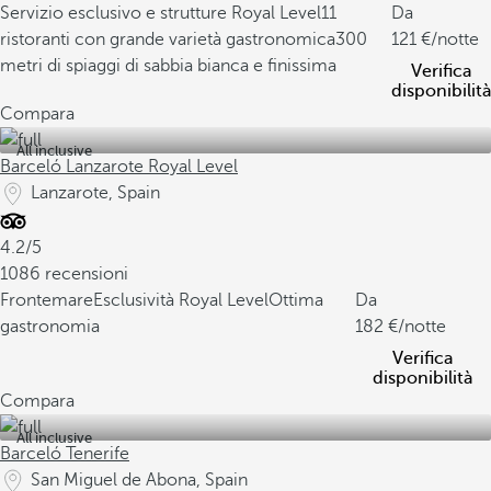
Servizio esclusivo e strutture Royal Level
11
Da
ristoranti con grande varietà gastronomica
300
121
/notte
metri di spiaggi di sabbia bianca e finissima
Verifica
disponibilità
Compara
All inclusive
Barceló Lanzarote Royal Level
Lanzarote, Spain
4.2/5
1086 recensioni
Frontemare
Esclusività Royal Level
Ottima
Da
gastronomia
182
/notte
Verifica
disponibilità
Compara
All inclusive
Barceló Tenerife
San Miguel de Abona, Spain