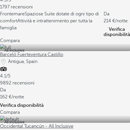
4.5/5
1797 recensioni
Frontemare
Spaziose Suite dotate di ogni tipo di
Da
comfort
Attività e intrattenimento per tutta la
214
/notte
famiglia
Verifica
disponibilità
Compara
All inclusive
Barceló Fuerteventura Castillo
Antigua, Spain
4.1/5
9892 recensioni
Da
162
/notte
Verifica disponibilità
Compara
All inclusive
Occidental Tucancún - All Inclusive