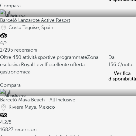
Compara
All inclusive
Barceló Lanzarote Active Resort
Costa Teguise, Spain
4/5
17295 recensioni
Oltre 450 attività sportive programmate
Zona
Da
esclusiva Royal Level
Eccellente offerta
156
/notte
gastronomica
Verifica
disponibilità
Compara
All inclusive
Barceló Maya Beach - All Inclusive
Riviera Maya, Mexico
4.2/5
16827 recensioni