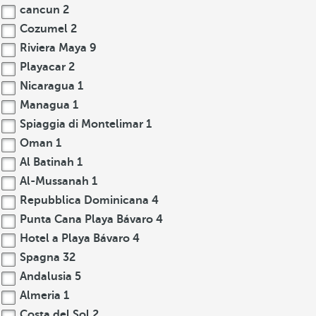
cancun
2
Cozumel
2
Riviera Maya
9
Playacar
2
Nicaragua
1
Managua
1
Spiaggia di Montelimar
1
Oman
1
Al Batinah
1
Al-Mussanah
1
Repubblica Dominicana
4
Punta Cana Playa Bávaro
4
Hotel a Playa Bávaro
4
Spagna
32
Andalusia
5
Almeria
1
Costa del Sol
2