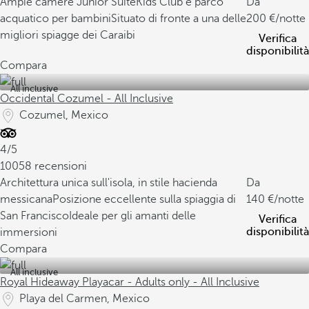
Ampie camere Junior Suite
Kids Club e parco
Da
acquatico per bambini
Situato di fronte a una delle
200
/notte
migliori spiagge dei Caraibi
Verifica
disponibilità
Compara
All inclusive
Occidental Cozumel - All Inclusive
Cozumel, Mexico
4/5
10058 recensioni
Architettura unica sull'isola, in stile hacienda
Da
messicana
Posizione eccellente sulla spiaggia di
140
/notte
San Francisco
Ideale per gli amanti delle
Verifica
disponibilità
immersioni
Compara
All inclusive
Royal Hideaway Playacar - Adults only - All Inclusive
Playa del Carmen, Mexico