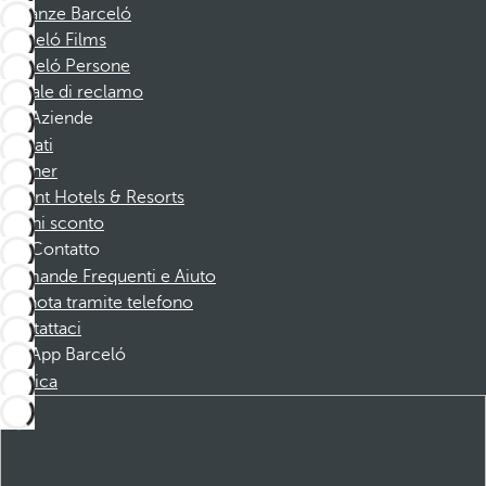
Vacanze Barceló
Barceló Films
Barceló Persone
Canale di reclamo
Aziende
Affiliati
Partner
Dorint Hotels & Resorts
Buoni sconto
Contatto
Domande Frequenti e Aiuto
Prenota tramite telefono
Contattaci
App Barceló
Scarica