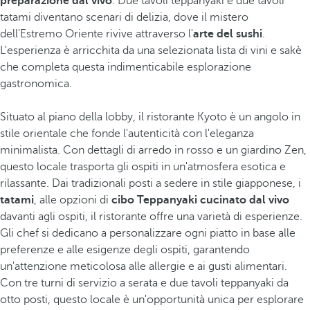
preparazione dal vivo
. Due tavoli teppanyaki e due tavoli
tatami diventano scenari di delizia, dove il mistero
dell'Estremo Oriente rivive attraverso l'
arte del sushi
.
L'esperienza è arricchita da una selezionata lista di vini e sakè
che completa questa indimenticabile esplorazione
gastronomica.
Situato al piano della lobby, il ristorante Kyoto è un angolo in
stile orientale che fonde l'autenticità con l'eleganza
minimalista. Con dettagli di arredo in rosso e un giardino Zen,
questo locale trasporta gli ospiti in un'atmosfera esotica e
rilassante. Dai tradizionali posti a sedere in stile giapponese, i
tatami
, alle opzioni di
cibo Teppanyaki cucinato dal vivo
davanti agli ospiti, il ristorante offre una varietà di esperienze.
Gli chef si dedicano a personalizzare ogni piatto in base alle
preferenze e alle esigenze degli ospiti, garantendo
un'attenzione meticolosa alle allergie e ai gusti alimentari.
Con tre turni di servizio a serata e due tavoli teppanyaki da
otto posti, questo locale è un'opportunità unica per esplorare