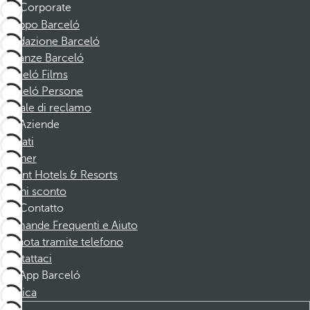
Corporate
Gruppo Barceló
Fondazione Barceló
Vacanze Barceló
Barceló Films
Barceló Persone
Canale di reclamo
Aziende
Affiliati
Partner
Dorint Hotels & Resorts
Buoni sconto
Contatto
Domande Frequenti e Aiuto
Prenota tramite telefono
Contattaci
App Barceló
Scarica