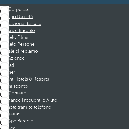
Corporate
Gruppo Barceló
Fondazione Barceló
Vacanze Barceló
Barceló Films
Barceló Persone
Canale di reclamo
Aziende
Affiliati
Partner
Dorint Hotels & Resorts
Buoni sconto
Contatto
Domande Frequenti e Aiuto
Prenota tramite telefono
Contattaci
App Barceló
Scarica