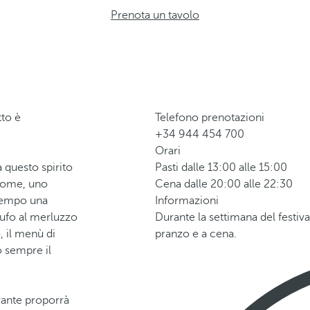
Prenota un tavolo
tto è
Telefono prenotazioni
+34 944 454 700
Orari
 questo spirito
Pasti dalle 13:00 alle 15:00
 nome, uno
Cena dalle 20:00 alle 22:30
ntempo una
Informazioni
rtufo al merluzzo
Durante la settimana del festiva
, il menù di
pranzo e a cena.
o sempre il
torante proporrà