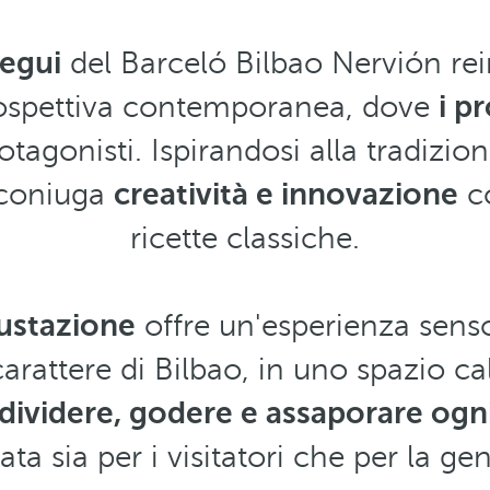
begui
del Barceló Bilbao Nervión rei
rospettiva contemporanea, dove
i p
tagonisti. Ispirandosi alla tradizion
 coniuga
creatività e innovazione
co
ricette classiche.
ustazione
offre un'esperienza senso
 carattere di Bilbao, in uno spazio c
dividere, godere e assaporare o
ta sia per i visitatori che per la ge