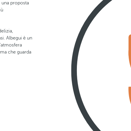
, una proposta
iù
elizia,
si. Albegui è un
n'atmosfera
, ma che guarda