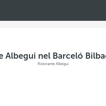
e Albegui nel Barceló Bilb
Ristorante Albegui