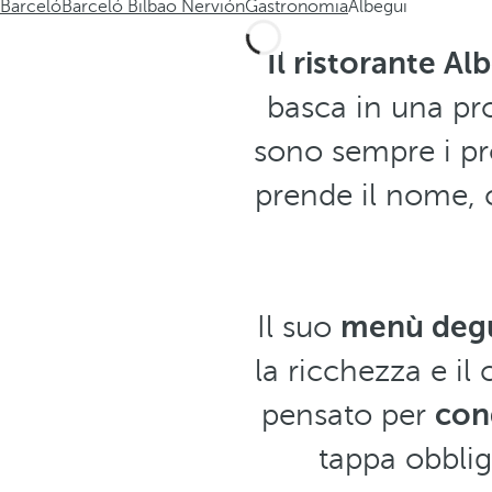
Barceló
Barceló Bilbao Nervión
Gastronomia
Albegui
Il ristorante Al
basca in una p
sono sempre i pro
prende il nome,
Il suo
menù deg
la ricchezza e il
pensato per
con
tappa obbliga