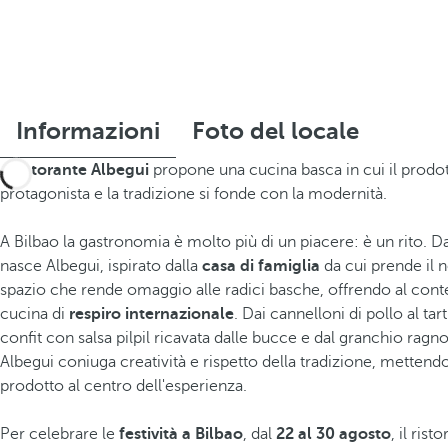
Informazioni
Foto del locale
Il ristorante Albegui
propone una cucina basca in cui il prodo
protagonista e la tradizione si fonde con la modernità.
A Bilbao la gastronomia è molto più di un piacere: è un rito. Da
nasce Albegui, ispirato dalla
casa di famiglia
da cui prende il
spazio che rende omaggio alle radici basche, offrendo al co
cucina di
respiro internazionale
. Dai cannelloni di pollo al ta
confit con salsa pilpil ricavata dalle bucce e dal granchio ragno
Albegui coniuga creatività e rispetto della tradizione, mettend
prodotto al centro dell'esperienza.
Per celebrare le
festività a Bilbao
, dal
22 al 30 agosto
, il ris