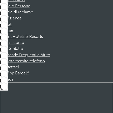
Barceló Films
Barceló Persone
Canale di reclamo
Aziende
Affiliati
Partner
Dorint Hotels & Resorts
Buoni sconto
Contatto
Domande Frequenti e Aiuto
Prenota tramite telefono
Contattaci
App Barceló
Scarica