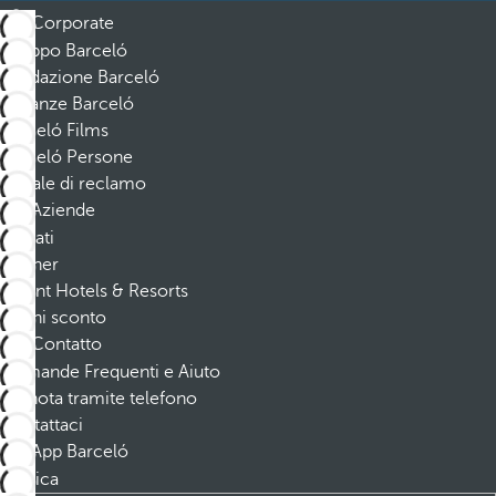
Corporate
Gruppo Barceló
Fondazione Barceló
Vacanze Barceló
Barceló Films
Barceló Persone
Canale di reclamo
Aziende
Affiliati
Partner
Dorint Hotels & Resorts
Buoni sconto
Contatto
Domande Frequenti e Aiuto
Prenota tramite telefono
Contattaci
App Barceló
Scarica