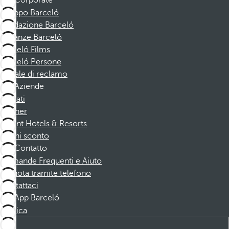
Corporate
Gruppo Barceló
Fondazione Barceló
Vacanze Barceló
Barceló Films
Barceló Persone
Canale di reclamo
Aziende
Affiliati
Partner
Dorint Hotels & Resorts
Buoni sconto
Contatto
Domande Frequenti e Aiuto
Prenota tramite telefono
Contattaci
App Barceló
Scarica