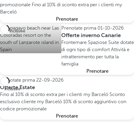
promozionale
Fino al 10% di sconto extra per i clienti my
Barceló
Prenotare
Prenotate prima
01-10-2026
All inclusive
Offerte inverno Canarie
Frontemare
Spaziose Suite dotate
di ogni tipo di comfort
Attività e
intrattenimento per tutta la
famiglia
Prenotare
Prenotate prima
22-09-2026
All
Offerte Estate
inclusive
Fino al 10% di sconto extra per i clienti my Barceló
Sconto
esclusivo cliente my Barceló
10% di sconto aggiuntivo con
codice promozionale
Prenotare