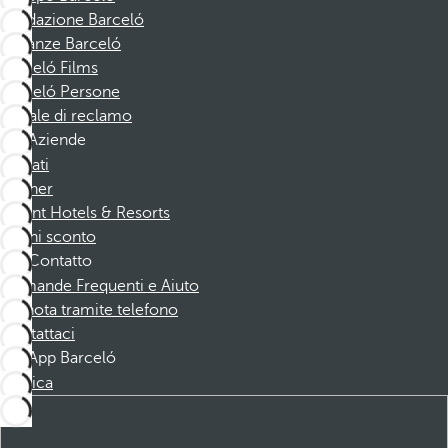
Fondazione Barceló
Vacanze Barceló
Barceló Films
Barceló Persone
Canale di reclamo
Aziende
Affiliati
Partner
Dorint Hotels & Resorts
Buoni sconto
Contatto
Domande Frequenti e Aiuto
Prenota tramite telefono
Contattaci
App Barceló
Scarica