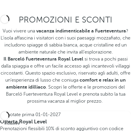
PROMOZIONI E SCONTI
Vuoi vivere una
vacanza indimenticabile a Fuerteventura
?
L'isola affascina i visitatori con i suoi paesaggi mozzafiato, che
includono spiagge di sabbia bianca, acque cristalline ed un
ambiente naturale che invita all'esplorazione.
Il Barceló Fuerteventura Royal Level
si trova a pochi passi
dalla spiaggia e offre un facile accesso agli incantevoli villaggi
circostanti. Questo spazio esclusivo, riservato agli adulti, offre
un'esperienza di lusso che coniuga
comfort e relax in un
ambiente idilliaco
. Scopri le offerte e le promozioni del
Barceló Fuerteventura Royal Level e prenota subito la tua
prossima vacanza al miglior prezzo.
Prenotate prima
01-01-2027
All
Offerta Royal Level
inclusive
Prenotazioni flessibili
10% di sconto aggiuntivo con codice