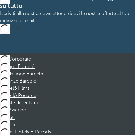
su tutto
Iscriviti alla nostra newsletter e ricevi le nostre offerte al tuo
indirizzo e-mail!
Iscrizione
Corporate
Gruppo Barceló
Fondazione Barceló
Vacanze Barceló
Barceló Films
Barceló Persone
Canale di reclamo
Aziende
Affiliati
Partner
Dorint Hotels & Resorts