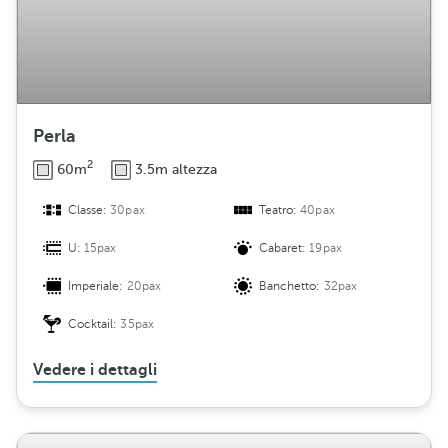
i
o
n
e
Perla
2
60m
3.5m altezza
Classe:
30pax
Teatro:
40pax
U:
15pax
Cabaret:
19pax
Imperiale:
20pax
Banchetto:
32pax
Cocktail:
35pax
Vedere i dettagli