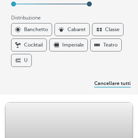
Distribuzione
F
Banchetto
Cabaret
Classe
i
l
Cocktail
Imperiale
Teatro
t
e
U
r
s
D
Cancellare tutti
i
s
t
r
i
b
u
z