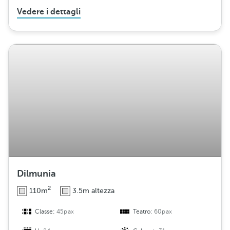
Vedere i dettagli
Dilmunia
2
110m
3.5m altezza
Classe:
45pax
Teatro:
60pax