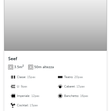
Seef
2
3.5m
50m altezza
Classe:
15pax
Teatro:
20pax
U:
9pax
Cabaret:
13pax
Imperiale:
12pax
Banchetto:
16pax
Cocktail:
15pax