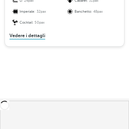
U:
24pax
Cabaret:
31pax
Imperiale:
32pax
Banchetto:
48pax
Cocktail:
50pax
Vedere i dettagli