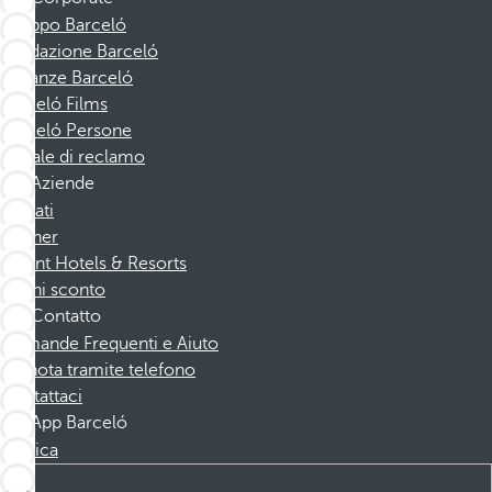
Gruppo Barceló
Fondazione Barceló
Vacanze Barceló
Barceló Films
Barceló Persone
Canale di reclamo
Aziende
Affiliati
Partner
Dorint Hotels & Resorts
Buoni sconto
Contatto
Domande Frequenti e Aiuto
Prenota tramite telefono
Contattaci
App Barceló
Scarica