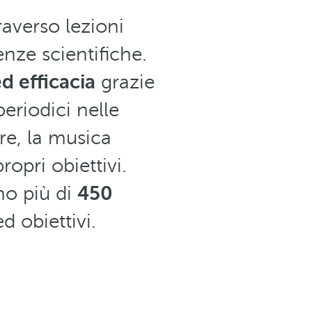
raverso lezioni
nze scientifiche.
ed efficacia
grazie
periodici nelle
e, la musica
ropri obiettivi.
mo più di
450
ed obiettivi.