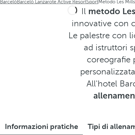
Barceló
Barceló Lanzarote Active Resort
Sport
Metodo Les Mills
Il
metodo Les 
innovative con c
Le palestre con l
ad istruttori 
coreografie
personalizzata 
All'hotel Ba
allenament
Informazioni pratiche
Tipi di allen