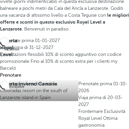
vivete giorni indimenticabili in questa esclusiva destinazione
balneare a pochi metri da Cala del Ancla a Lanzarote.
Goditi
una vacanza di altissimo livello a Costa Teguise con
le migliori
offerte e sconti in questo esclusivo Royal Level a
Lanzarote
. Benvenuti in paradiso.
Offerta
Prenotate prima
01-01-2027
All
Royal
Viaja prima di
31-12-2027
inclusive
Level
Prenotazioni flessibili
10% di sconto aggiuntivo con codice
promozionale
Fino al 10% di sconto extra per i clienti my
Barceló
Prenotare
Offerte inverno Canarie
Prenotate prima
01-10-
All inclusive
2026
Viaja prima di
20-03-
2027
Frontemare
Esclusività
Royal Level
Ottima
gastronomia