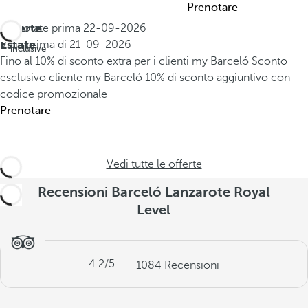
Prenotare
Offerte
Prenotate prima
22-09-2026
All
Estate
Viaja prima di
21-09-2026
inclusive
Fino al 10% di sconto extra per i clienti my Barceló
Sconto
esclusivo cliente my Barceló
10% di sconto aggiuntivo con
codice promozionale
Prenotare
Vedi tutte le offerte
Recensioni Barceló Lanzarote Royal
Level
4.2
/5
1084
Recensioni