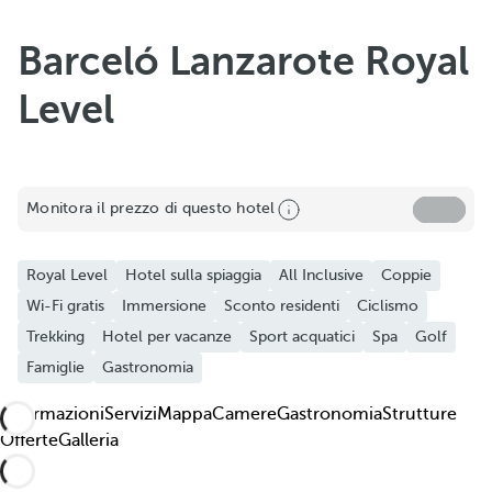
Barceló Lanzarote Royal
Level
Condividere
Monitora il prezzo di questo hotel
Aggiungi ai preferiti
Royal Level
Hotel sulla spiaggia
All Inclusive
Coppie
Guarda tutte le foto e video
Wi-Fi gratis
Immersione
Sconto residenti
Ciclismo
Trekking
Hotel per vacanze
Sport acquatici
Spa
Golf
Famiglie
Gastronomia
Informazioni
Servizi
Mappa
Camere
Gastronomia
Strutture
Offerte
Galleria