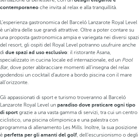
sensazione di benessere, con un
design elegante e
contemporaneo
che invita al relax e alla tranquillità.
L'esperienza gastronomica del Barceló Lanzarote Royal Level
è un'altra delle sue grandi attrattive. Oltre a poter contare su
una proposta gastronomica ampia e variegata nei diversi spazi
del resort, gli ospiti del Royal Level potranno usufruire anche
di
due spazi ad uso esclusivo
: il ristorante Asana,
specializzato in cucina locale ed internazionale, ed un
Pool
Bar
, dove poter abbracciare momenti all'insegna del relax
godendosi un cocktail d'autore a bordo piscina con il mare
all'orizzonte.
Gli appassionati di sport e turismo troveranno al Barceló
Lanzarote Royal Level un
paradiso dove praticare ogni tipo
di sport
grazie a una vasta gamma di servizi, tra cui un centro
ciclistico, una piscina olimpionica e una palestra con
programma di allenamento Les Mills. Inoltre, la sua posizione
è
perfetta per gli amanti del golf
, dell'escursionismo o degli