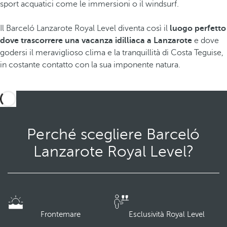
sport acquatici come le immersioni o il windsurf.
Il Barceló Lanzarote Royal Level diventa così il
luogo perfetto
dove trascorrere una vacanza idilliaca a Lanzarote
e dove
godersi il meraviglioso clima e la tranquillità di Costa Teguise,
in costante contatto con la sua imponente natura.
Perché scegliere Barceló
Lanzarote Royal Level?
Frontemare
Esclusività Royal Level