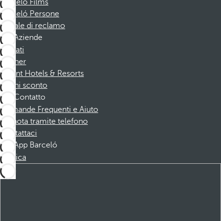
Barceló Films
Barceló Persone
Canale di reclamo
Aziende
Affiliati
Partner
Dorint Hotels & Resorts
Buoni sconto
Contatto
Domande Frequenti e Aiuto
Prenota tramite telefono
Contattaci
App Barceló
Scarica