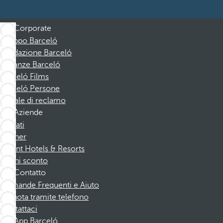
Corporate
Gruppo Barceló
Fondazione Barceló
Vacanze Barceló
Barceló Films
Barceló Persone
Canale di reclamo
Aziende
Affiliati
Partner
Dorint Hotels & Resorts
Buoni sconto
Contatto
Domande Frequenti e Aiuto
Prenota tramite telefono
Contattaci
App Barceló