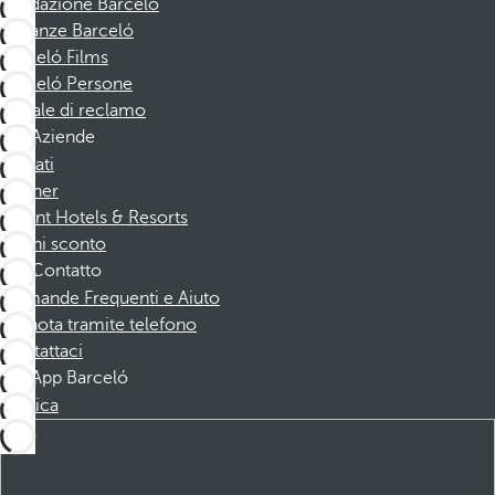
Fondazione Barceló
Vacanze Barceló
Barceló Films
Barceló Persone
Canale di reclamo
Aziende
Affiliati
Partner
Dorint Hotels & Resorts
Buoni sconto
Contatto
Domande Frequenti e Aiuto
Prenota tramite telefono
Contattaci
App Barceló
Scarica